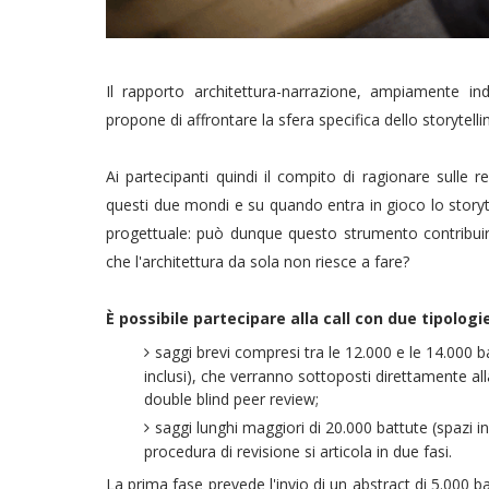
Il rapporto architettura-narrazione, ampiamente ind
propone di affrontare la sfera specifica dello storyt
Ai partecipanti quindi il compito di ragionare sulle rel
questi due mondi e su quando entra in gioco lo storyt
progettuale: può dunque questo strumento contribuir
che l'architettura da sola non riesce a fare?
È possibile partecipare alla call con due tipologi
saggi brevi compresi tra le 12.000 e le 14.000 b
inclusi), che verranno sottoposti direttamente al
double blind peer review;
saggi lunghi maggiori di 20.000 battute (spazi inc
procedura di revisione si articola in due fasi.
La prima fase prevede l'invio di un abstract di 5.000 bat