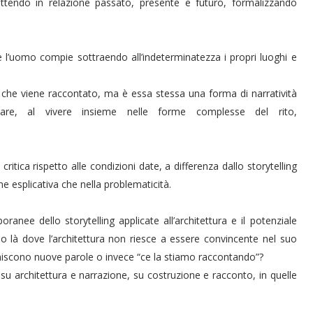
tendo in relazione passato, presente e futuro, formalizzando
e l’uomo compie sottraendo all’indeterminatezza i propri luoghi e
iò che viene raccontato, ma è essa stessa una forma di narratività
bitare, al vivere insieme nelle forme complesse del rito,
tica rispetto alle condizioni date, a differenza dallo storytelling
ne esplicativa che nella problematicità.
ranee dello storytelling applicate all’architettura e il potenziale
no là dove l’architettura non riesce a essere convincente nel suo
rniscono nuove parole o invece “ce la stiamo raccontando”?
i su architettura e narrazione, su costruzione e racconto, in quelle