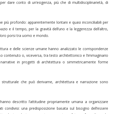
er dare conto di un’esigenza, più che di multidisciplinarietà, di
e più profondo: apparentemente lontani e quasi inconciliabili per
azio e il tempo, per la gravità dell’uno e la leggerezza dell’altro,
l loro porsi tra uomo e mondo.
hitettura e delle scienze umane hanno analizzato le corrispondenze
so contenuto o, viceversa, tra testo architettonico e l’immaginario
e narrative in progetti di architettura o simmetricamente forme
a strutturale che può derivarne, architettura e narrazione sono
sti hanno descritto l’attitudine propriamente umana a organizzare
cati condivisi: una predisposizione basata sul bisogno dell’essere