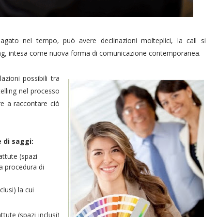
agato nel tempo, può avere declinazioni molteplici, la call si
elling, intesa come nuova forma di comunicazione contemporanea.
azioni possibili tra
elling nel processo
e a raccontare ciò
e di saggi:
attute (spazi
la procedura di
lusi) la cui
tute (spazi inclusi)