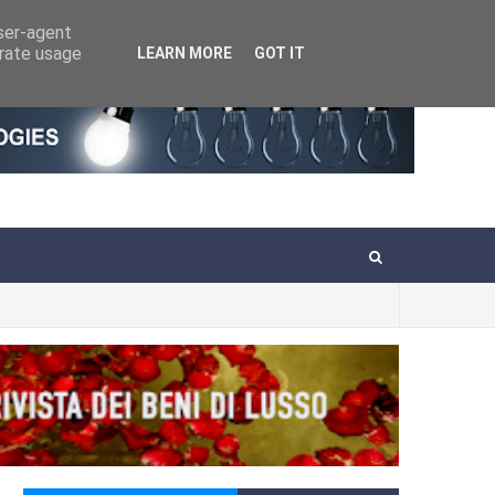
user-agent
erate usage
LEARN MORE
GOT IT